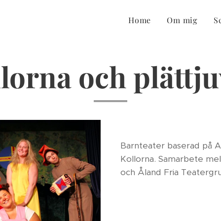
Home
Om mig
S
lorna och plättj
Barnteater baserad på A
Kollorna. Samarbete mel
och Åland Fria Teatergr