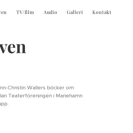
cen
TV/film
Audio
Galleri
Kontakt
uven
nn-Christin Wallers böcker om
lan Teaterföreningen i Mariehamn
upp.